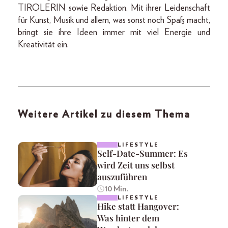
TIROLERIN sowie Redaktion. Mit ihrer Leidenschaft
für Kunst, Musik und allem, was sonst noch Spaß macht,
bringt sie ihre Ideen immer mit viel Energie und
Kreativität ein.
Weitere Artikel zu diesem Thema
LIFESTYLE
Self-Date-Summer: Es
wird Zeit uns selbst
auszuführen
10 Min.
LIFESTYLE
Hike statt Hangover:
Was hinter dem