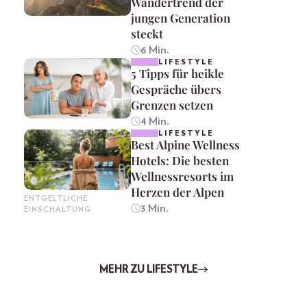
Wandertrend der
jungen Generation
steckt
6 Min.
LIFESTYLE
5 Tipps für heikle
Gespräche übers
Grenzen setzen
4 Min.
LIFESTYLE
Best Alpine Wellness
Hotels: Die besten
Wellnessresorts im
Herzen der Alpen
ENTGELTLICHE
3 Min.
EINSCHALTUNG
MEHR ZU LIFESTYLE