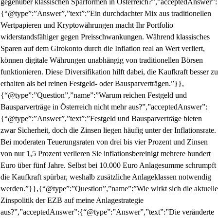
gegenüber klassischen Sparformen in Österreich?”,”acceptedAnswer”:
{“@type”:”Answer”,”text”:”Ein durchdachter Mix aus traditionellen
Wertpapieren und Kryptowährungen macht Ihr Portfolio
widerstandsfähiger gegen Preisschwankungen. Während klassisches
Sparen auf dem Girokonto durch die Inflation real an Wert verliert,
können digitale Währungen unabhängig von traditionellen Börsen
funktionieren. Diese Diversifikation hilft dabei, die Kaufkraft besser zu
erhalten als bei reinen Festgeld- oder Bausparverträgen.”}},
{“@type”:”Question”,”name”:”Warum reichen Festgeld und
Bausparverträge in Österreich nicht mehr aus?”,”acceptedAnswer”:
{“@type”:”Answer”,”text”:”Festgeld und Bausparverträge bieten
zwar Sicherheit, doch die Zinsen liegen häufig unter der Inflationsrate.
Bei moderaten Teuerungsraten von drei bis vier Prozent und Zinsen
von nur 1,5 Prozent verlieren Sie inflationsbereinigt mehrere hundert
Euro über fünf Jahre. Selbst bei 10.000 Euro Anlagesumme schrumpft
die Kaufkraft spürbar, weshalb zusätzliche Anlageklassen notwendig
werden.”}},{“@type”:”Question”,”name”:”Wie wirkt sich die aktuelle
Zinspolitik der EZB auf meine Anlagestrategie
aus?”,”acceptedAnswer”:{“@type”:”Answer”,”text”:”Die veränderte