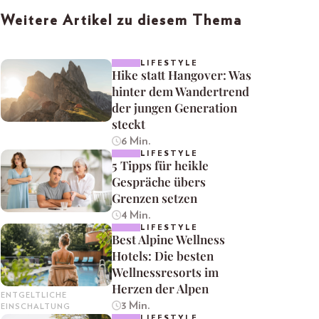
Weitere Artikel zu diesem Thema
LIFESTYLE
Hike statt Hangover: Was
hinter dem Wandertrend
der jungen Generation
steckt
6 Min.
LIFESTYLE
5 Tipps für heikle
Gespräche übers
Grenzen setzen
4 Min.
LIFESTYLE
Best Alpine Wellness
Hotels: Die besten
Wellnessresorts im
Herzen der Alpen
ENTGELTLICHE
3 Min.
EINSCHALTUNG
LIFESTYLE