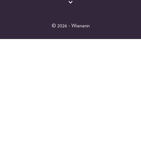
BEAUTY
FASHION
LIFESTYLE
© 2026 - Wienerin
PEOPLE
GEWINNSPIELE
SHOP
ABO
EINZELAUSGABEN