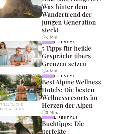
Was hinter dem
Wandertrend der
jungen Generation
steckt
6 Min.
LIFESTYLE
5 Tipps für heikle
Gespräche übers
Grenzen setzen
4 Min.
LIFESTYLE
Best Alpine Wellness
Hotels: Die besten
Wellnessresorts im
Herzen der Alpen
TGELTLICHE
INSCHALTUNG
3 Min.
LIFESTYLE
Buchtipps: Die
perfekte