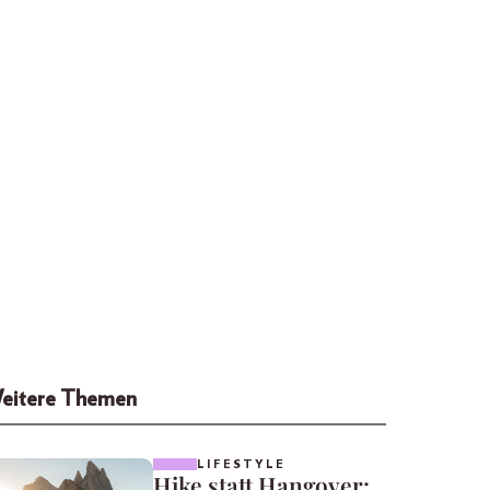
eitere Themen
LIFESTYLE
Hike statt Hangover: