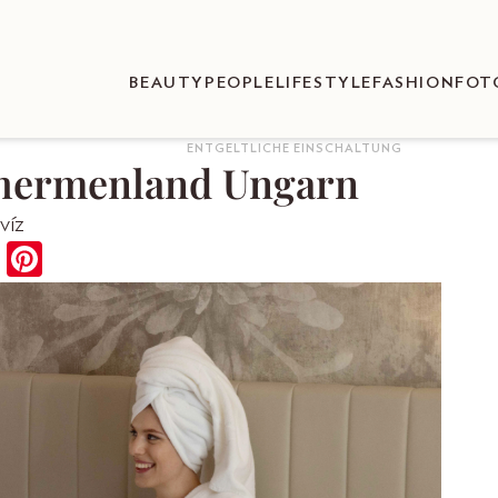
BEAUTY
PEOPLE
LIFESTYLE
FASHION
FOT
ENTGELTLICHE EINSCHALTUNG
Thermenland Ungarn
víz