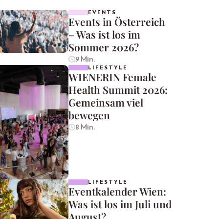
EVENTS
Events in Österreich
– Was ist los im
Sommer 2026?
9 Min.
LIFESTYLE
WIENERIN Female
Health Summit 2026:
Gemeinsam viel
bewegen
8 Min.
LIFESTYLE
Eventkalender Wien:
Was ist los im Juli und
August?