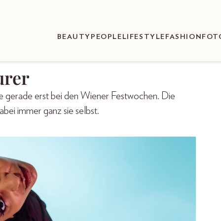
BEAUTY
PEOPLE
LIFESTYLE
FASHION
FOT
urer
te gerade erst bei den Wiener Festwochen. Die
abei immer ganz sie selbst.