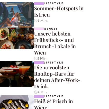
LIFESTYLE
Sommer-Hotspots in
Istrien
6 Min.
GENUSS
Unsere liebsten
Frühstücks- und
Brunch-Lokale in
Wien
5 Min.
LIFESTYLE
Die 10 coolsten
Rooftop-Bars für
deinen After-Work-
Drink
4 Min.
LIFESTYLE
Heiß & Frisch in
Wien: