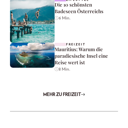
Die 10 schönsten
Badeseen Österreichs
6 Min.
FREIZEIT
Mauritius: Warum die
paradiesische Insel eine
Reise wert ist
8 Min.
MEHR ZU FREIZEIT