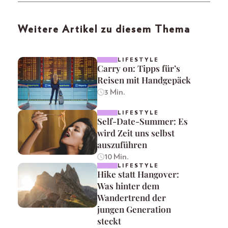
Weitere Artikel zu diesem Thema
LIFESTYLE
Carry on: Tipps für’s
Reisen mit Handgepäck
3 Min.
LIFESTYLE
Self-Date-Summer: Es
wird Zeit uns selbst
auszuführen
10 Min.
LIFESTYLE
Hike statt Hangover:
Was hinter dem
Wandertrend der
jungen Generation
steckt