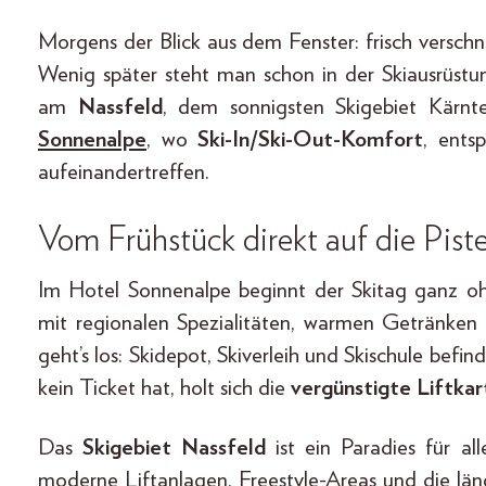
Morgens der Blick aus dem Fenster: frisch verschne
Wenig später steht man schon in der Skiausrüstu
am
Nassfeld
, dem sonnigsten Skigebiet Kärnt
Sonnenalpe
, wo
Ski-In/Ski-Out-Komfort
, ents
aufeinandertreffen.
Vom Frühstück direkt auf die Pist
Im Hotel Sonnenalpe beginnt der Skitag ganz oh
mit regionalen Spezialitäten, warmen Getränken 
geht’s los: Skidepot, Skiverleih und Skischule bef
kein Ticket hat, holt sich die
vergünstigte Liftka
Das
Skigebiet Nassfeld
ist ein Paradies für all
moderne Liftanlagen, Freestyle-Areas und die läng