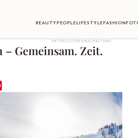
BEAUTY
PEOPLE
LIFESTYLE
FASHION
FOT
ENTGELTLICHE EINSCHALTUNG
h – Gemeinsam. Zeit.