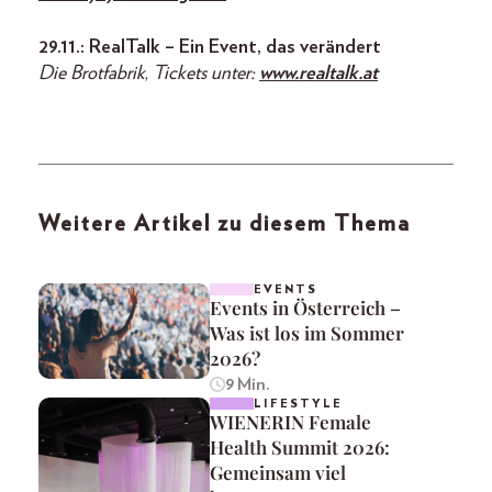
29.11.: RealTalk – Ein Event, das verändert
Die Brotfabrik
,
Tickets unter:
www.realtalk.at
Weitere Artikel zu diesem Thema
EVENTS
Events in Österreich –
Was ist los im Sommer
2026?
9 Min.
LIFESTYLE
WIENERIN Female
Health Summit 2026:
Gemeinsam viel