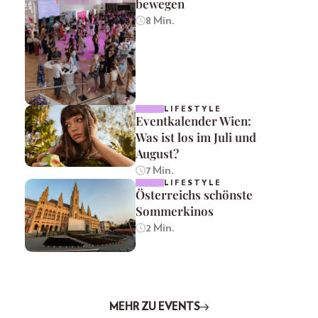
bewegen
8 Min.
LIFESTYLE
Eventkalender Wien:
Was ist los im Juli und
August?
7 Min.
LIFESTYLE
Österreichs schönste
Sommerkinos
2 Min.
MEHR ZU EVENTS