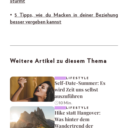
stürmt
•
5 Tipps, wie du Macken in deiner Beziehung
besser vergeben kannst
Weitere Artikel zu diesem Thema
LIFESTYLE
Self-Date-Summer: Es
wird Zeit uns selbst
auszuführen
10 Min.
LIFESTYLE
Hike statt Hangover:
Was hinter dem
Wandertrend der