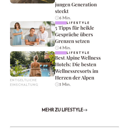
jungen Generation
steckt
6 Min.
LIFESTYLE
5 Tipps für heikle
Gespräche übers
Grenzen setzen
4 Min.
LIFESTYLE
Best Alpine Wellness
Hotels: Die besten
Wellnessresorts im
Herzen der Alpen
ENTGELTLICHE
3 Min.
EINSCHALTUNG
MEHR ZU LIFESTYLE