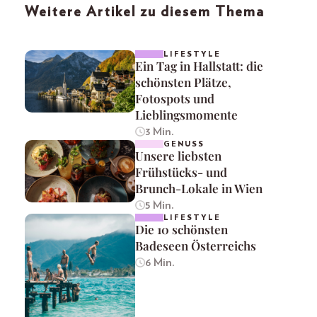
Weitere Artikel zu diesem Thema
LIFESTYLE
Ein Tag in Hallstatt: die
schönsten Plätze,
Fotospots und
Lieblingsmomente
3 Min.
GENUSS
Unsere liebsten
Frühstücks- und
Brunch-Lokale in Wien
5 Min.
LIFESTYLE
Die 10 schönsten
Badeseen Österreichs
6 Min.