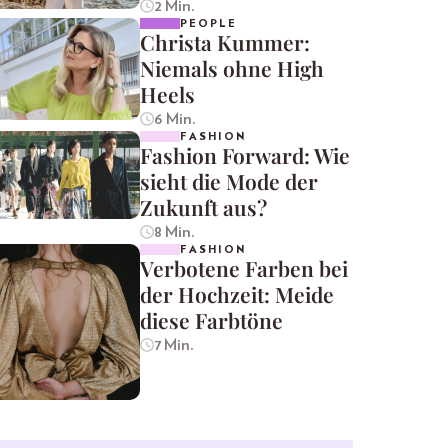
2 Min.
PEOPLE
Christa Kummer:
Niemals ohne High
Heels
6 Min.
FASHION
Fashion Forward: Wie
sieht die Mode der
Zukunft aus?
8 Min.
FASHION
Verbotene Farben bei
der Hochzeit: Meide
diese Farbtöne
7 Min.