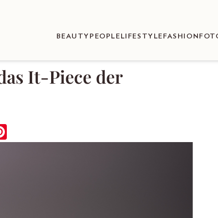
BEAUTY
PEOPLE
LIFESTYLE
FASHION
FOT
as It-Piece der