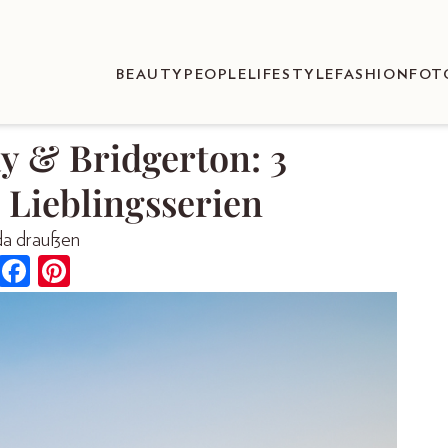
BEAUTY
PEOPLE
LIFESTYLE
FASHION
FOT
y & Bridgerton: 3
 Lieblingsserien
 da draußen