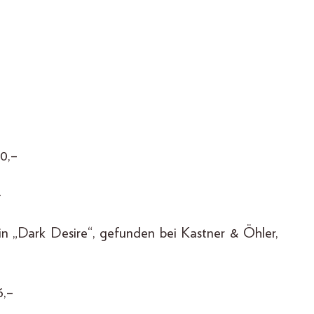
0,–
–
in „Dark Desire“, gefunden bei Kastner & Öhler,
6,–