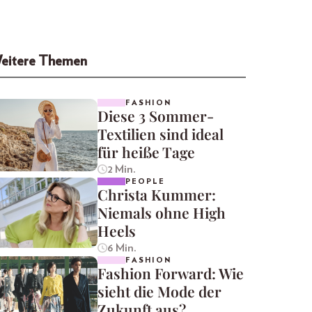
eitere Themen
FASHION
Diese 3 Sommer-
Textilien sind ideal
für heiße Tage
2 Min.
PEOPLE
Christa Kummer:
Niemals ohne High
Heels
6 Min.
FASHION
Fashion Forward: Wie
sieht die Mode der
Zukunft aus?