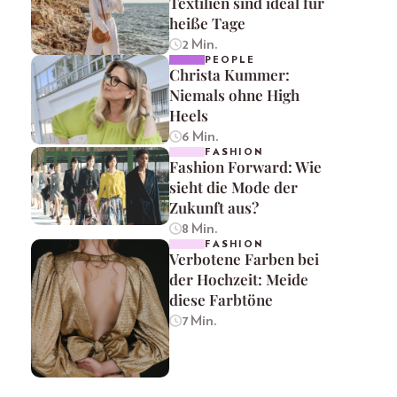
Textilien sind ideal für
heiße Tage
2 Min.
PEOPLE
Christa Kummer:
Niemals ohne High
Heels
6 Min.
FASHION
Fashion Forward: Wie
sieht die Mode der
Zukunft aus?
8 Min.
FASHION
Verbotene Farben bei
der Hochzeit: Meide
diese Farbtöne
7 Min.