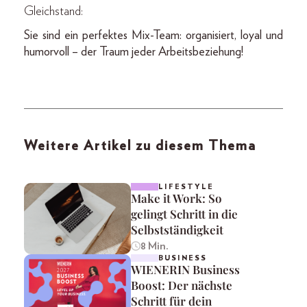
Gleichstand:
Sie sind ein perfektes Mix-Team: organisiert, loyal und
humorvoll – der Traum jeder Arbeitsbeziehung!
Weitere Artikel zu diesem Thema
LIFESTYLE
Make it Work: So
gelingt Schritt in die
Selbstständigkeit
8 Min.
BUSINESS
WIENERIN Business
Boost: Der nächste
Schritt für dein