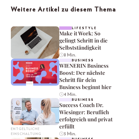
Weitere Artikel zu diesem Thema
LIFESTYLE
Make it Work: So
gelingt Schritt in die
Selbstständigkeit
8 Min.
BUSINESS
WIENERIN Business
Boost: Der nächste
Schritt für dein
Business beginnt hier
4 Min.
BUSINESS
Success Coach Dr.
Wiesinger: Beruflich
erfolgreich und privat
erfüllt
ENTGELTLICHE
3 Min.
EINSCHALTUNG