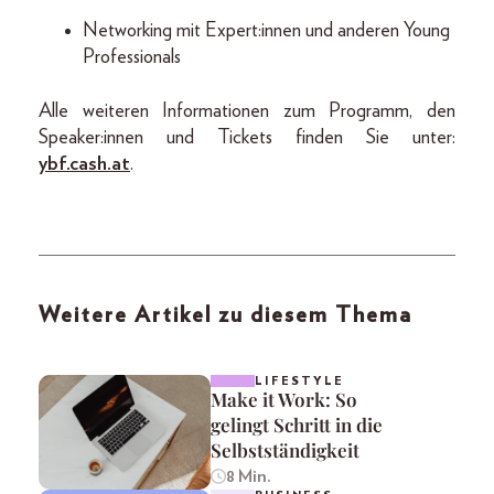
Networking mit Expert:innen und anderen Young
Professionals
Alle weiteren Informationen zum Programm, den
Speaker:innen und Tickets finden Sie unter:
ybf.cash.at
.
Weitere Artikel zu diesem Thema
LIFESTYLE
Make it Work: So
gelingt Schritt in die
Selbstständigkeit
8 Min.