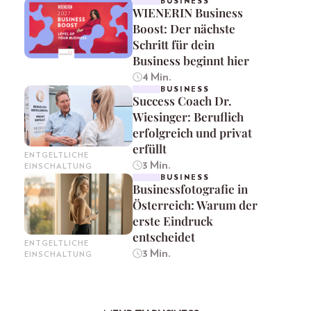
BUSINESS
WIENERIN Business
Boost: Der nächste
Schritt für dein
Business beginnt hier
4 Min.
BUSINESS
Success Coach Dr.
Wiesinger: Beruflich
erfolgreich und privat
erfüllt
ENTGELTLICHE
3 Min.
EINSCHALTUNG
BUSINESS
Businessfotografie in
Österreich: Warum der
erste Eindruck
entscheidet
ENTGELTLICHE
3 Min.
EINSCHALTUNG