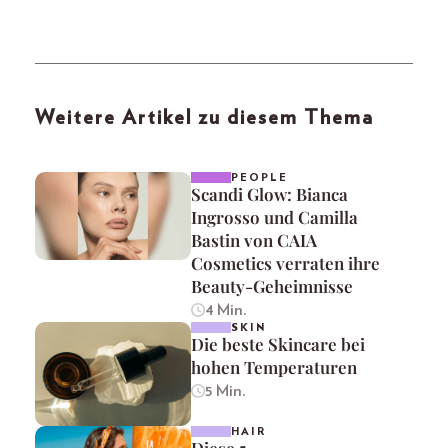
Weitere Artikel zu diesem Thema
PEOPLE
Scandi Glow: Bianca
Ingrosso und Camilla
Bastin von CAIA
Cosmetics verraten ihre
Beauty-Geheimnisse
4 Min.
SKIN
Die beste Skincare bei
hohen Temperaturen
5 Min.
HAIR
Diese 5