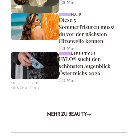
5 Min.
HAIR
Diese 5
Sommerfrisuren musst
du vor der nächsten
Hitzewelle kennen
3 Min.
LIFESTYLE
HYLO® sucht den
schönsten Augenblick
Österreichs 2026
2 Min.
ENTGELTLICHE
EINSCHALTUNG
MEHR ZU BEAUTY