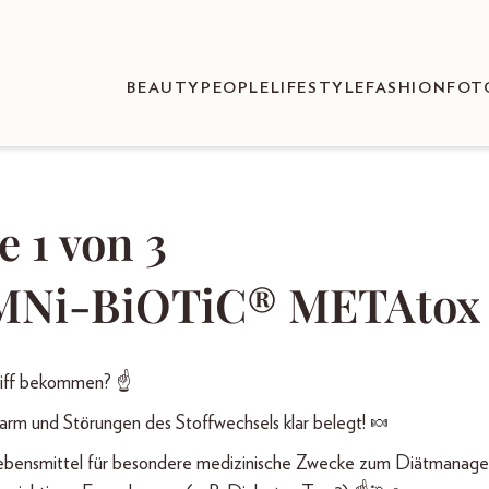
BEAUTY
PEOPLE
LIFESTYLE
FASHION
FOT
 1 von 3
MNi-BiOTiC® METAtox
riff bekommen? ☝️
arm und Störungen des Stoffwechsels klar belegt! 🍬
Lebensmittel für besondere medizinische Zwecke zum Diätmanag