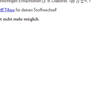
ewichtigen Erwachsenen (z. B. Diabetes Typ 2) ☝️🏃♀️
ETAtox
für deinen Stoffwechsel!
t nicht mehr möglich.