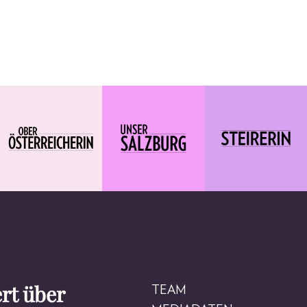
rt über
TEAM