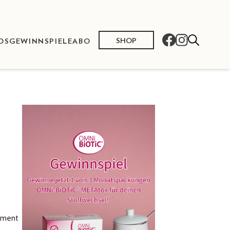
SHOP
OS
GEWINNSPIELE
ABO
ement