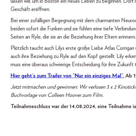
lassen will, um in Boston ein neues Leben zu beginnen. Dort 
Geschäft eröffnen.
Bei einer zufälligen Begegnung mit dem charmanten Neur
beiden sofort die Funken und sie fühlen eine tiefe Verbindung
Seiten an Ryle, die sie an die Beziehung ihrer Eltern erinnern.
Plötzlich taucht auch Lilys erste große Liebe Atlas Cor
auch ihre Beziehung zu Ryle auf den Kopf gestellt. Lily erken
muss eine überaus schwierige Entscheidung für ihre Zukunft t
Hier geht’s zum Trailer von “Nur ein einziges Mal”.
Ab 15
Jetzt mitmachen und gewinnen: Wir verlosen 3 x 2 Kinoticke
Buchvorlage von Colleen Hoover zum Film.
Teilnahmeschluss war der 14.08.2024, eine Teilnahme is