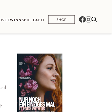
SHOP
OS
GEWINNSPIELE
ABO
and.
ch