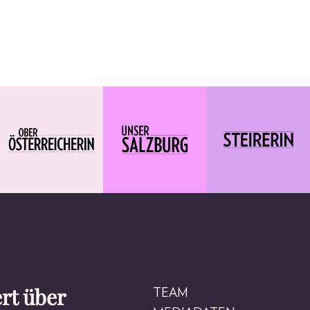
rt über
TEAM