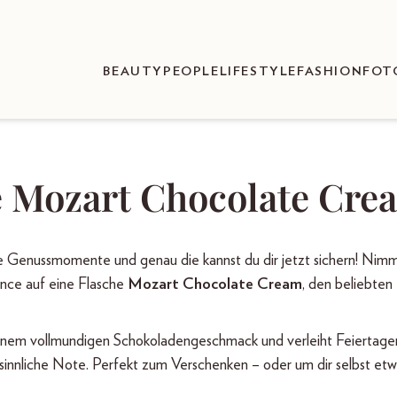
BEAUTY
PEOPLE
LIFESTYLE
FASHION
FOT
e Mozart Chocolate Cre
re Genussmomente und genau die kannst du dir jetzt sichern! Nim
ance auf eine Flasche
Mozart Chocolate Cream
, den beliebten
seinem vollmundigen Schokoladengeschmack und verleiht Feiertage
sinnliche Note. Perfekt zum Verschenken – oder um dir selbst etw