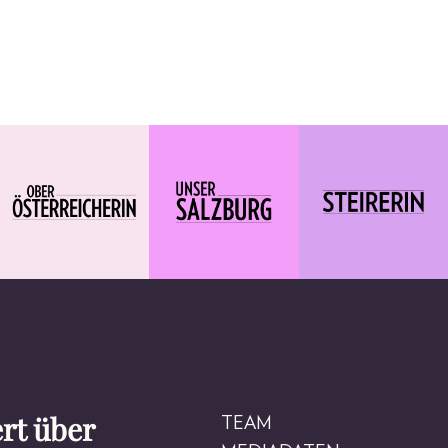
rt über
TEAM