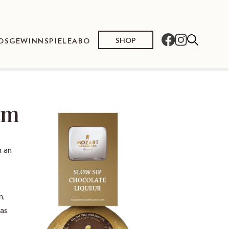
SHOP
OS
GEWINNSPIELE
ABO
am
m an
n,
as