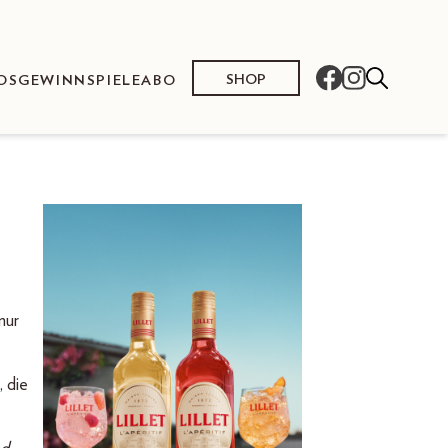
SHOP
OS
GEWINNSPIELE
ABO
nur
 die