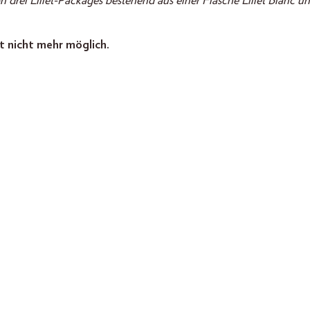
 drei Lillet-Packages bestehend aus einer Flasche Lillet Blanc u
t nicht mehr möglich.