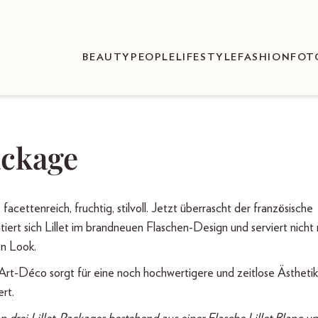
BEAUTY
PEOPLE
LIFESTYLE
FASHION
FOT
ackage
acettenreich, fruchtig, stilvoll. Jetzt überrascht der französische
ert sich Lillet im brandneuen Flaschen-Design und serviert nicht 
en Look.
rt-Déco sorgt für eine noch hochwertigere und zeitlose Ästhetik,
ert.