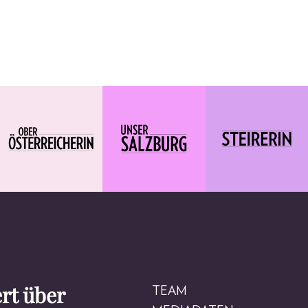
rt über
TEAM