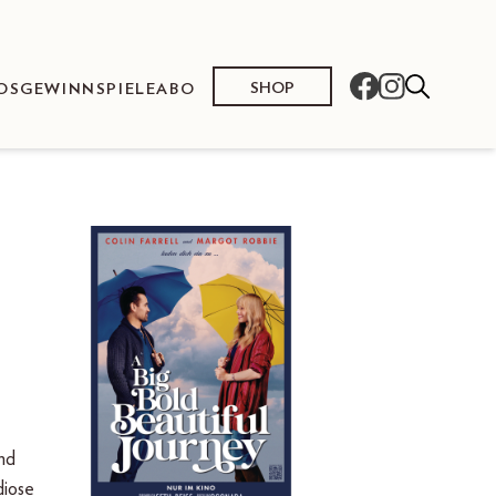
SHOP
OS
GEWINNSPIELE
ABO
und
diose