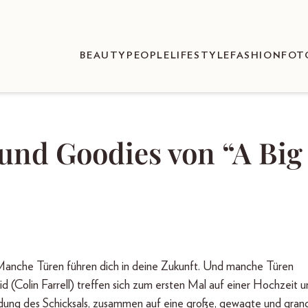
BEAUTY
PEOPLE
LIFESTYLE
FASHION
FOT
und Goodies von “A Big
Manche Türen führen dich in deine Zukunft. Und manche Türen
d (Colin Farrell) treffen sich zum ersten Mal auf einer Hochzeit 
dung des Schicksals, zusammen auf eine große, gewagte und gran