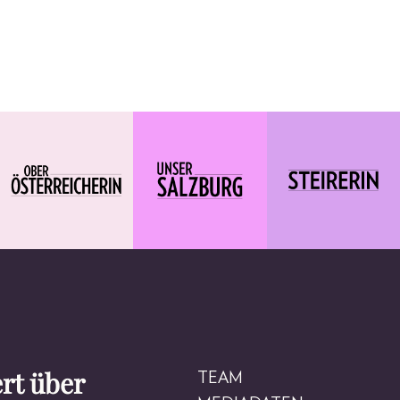
rt über
TEAM